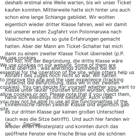
deshalb erstmal eine Weile warten, bis wir unser Ticket
kaufen konnten. Mittlerweile hatte sich hinter uns auch
schon eine lange Schlange gebildet. Wir wollten
eigentlich wieder dritter Klasse fahren, weil wir damit
bei unserer ersten Zugfahrt von Polonnaruwa nach
Valaichchena schon so gute Erfahrungen gemacht
hatten. Aber der Mann am Ticket-Schalter hat mich
dann zu einem zweiter Klasse Ticket überredet (p.P.
We use cookies
160 Rs), mit der Begründung, die dritte Klasse wäre
We use cookies on our website. Some of them are
total überfüllt , was allerdings zumindest bei der
essential for the operation of the site, while others help us
Abfahrt des Zuges noch nicht so war. Wir hatten
to improve this site and the user experience (tracking
zunächst die Befürchtung, dass wir in der zweiten
cookies). You can decide for yourself whether you want to
Klasse unter lauter Touristen sitzen würden, diese
allow cookies or not. Please note that if you reject them,
hatte sich allerdings nicht bestätigt. Auch viele
you may not be able to use all the functionalities of the
Einheimische fahren zweiter Klasse und eigentlich gab
site.
es zur dritten Klasse gar keinen großen Unterschied
(auch was die Sitze betrifft). Und auch hier fanden wir
Ok
Decline
wieder einen Fensterplatz und konnten durch das
geöffnete Fenster eine frische Brise und die schönen