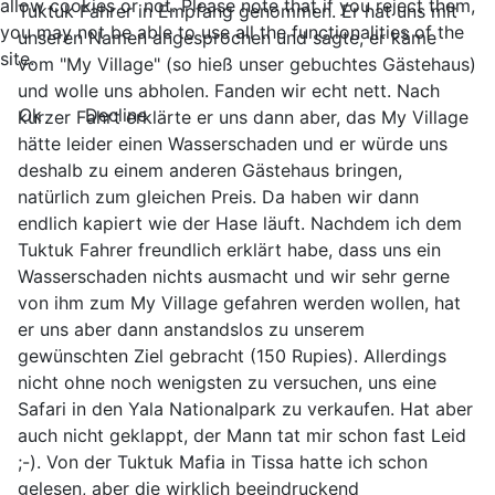
allow cookies or not. Please note that if you reject them,
Tuktuk Fahrer in Empfang genommen. Er hat uns mit
you may not be able to use all the functionalities of the
unseren Namen angesprochen und sagte, er käme
site.
vom "My Village" (so hieß unser gebuchtes Gästehaus)
und wolle uns abholen. Fanden wir echt nett. Nach
Ok
Decline
kurzer Fahrt erklärte er uns dann aber, das My Village
hätte leider einen Wasserschaden und er würde uns
deshalb zu einem anderen Gästehaus bringen,
natürlich zum gleichen Preis. Da haben wir dann
endlich kapiert wie der Hase läuft. Nachdem ich dem
Tuktuk Fahrer freundlich erklärt habe, dass uns ein
Wasserschaden nichts ausmacht und wir sehr gerne
von ihm zum My Village gefahren werden wollen, hat
er uns aber dann anstandslos zu unserem
gewünschten Ziel gebracht (150 Rupies). Allerdings
nicht ohne noch wenigsten zu versuchen, uns eine
Safari in den Yala Nationalpark zu verkaufen. Hat aber
auch nicht geklappt, der Mann tat mir schon fast Leid
;-). Von der Tuktuk Mafia in Tissa hatte ich schon
gelesen, aber die wirklich beeindruckend