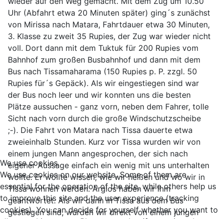
wieder auf den Weg gemacht. Mit dem Zug um 10.50
Uhr (Abfahrt etwa 20 Minuten später) ging´s zunächst
von Mirissa nach Matara, Fahrtdauer etwa 30 Minuten,
3. Klasse zu zweit 35 Rupies, der Zug war wieder nicht
voll. Dort dann mit dem Tuktuk für 200 Rupies vom
Bahnhof zum großen Busbahnhof und dann mit dem
Bus nach Tissamaharama (150 Rupies p. P. zzgl. 50
Rupies für´s Gepäck). Als wir eingestiegen sind war
der Bus noch leer und wir konnten uns die besten
Plätze aussuchen - ganz vorn, neben dem Fahrer, tolle
Sicht nach vorn durch die große Windschutzscheibe
;-). Die Fahrt von Matara nach Tissa dauerte etwa
zweieinhalb Stunden. Kurz vor Tissa wurden wir von
einem jungen Mann angesprochen, der sich nach
We use cookies
eigener Aussage einfach ein wenig mit uns unterhalten
We use cookies on our website. Some of them are
wollte. Er wollte wissen, wie wir heißen und wo wir in
essential for the operation of the site, while others help us
Tissa wohnen werden. Arglos haben wir ihm
to improve this site and the user experience (tracking
geantwortet. Als wir dann in Tissa aus dem Bus
cookies). You can decide for yourself whether you want to
gestiegen sind, wurden wir direkt von einem jungen